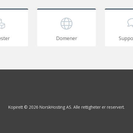
ester
Domener
Suppo
Kopirett © 2026 NorskHosting AS. Alle rettigheter er reservert.