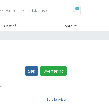
0
Handlevogn
Chat nå
Konto
Søk
Overføring
0
Se alle priser