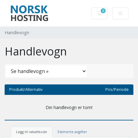
0
Handlevogn
Handlevogn
Handlevogn
Produkt/Alternativ
Pris/Periode
Din handlevogn er tom!
Legg til rabattkode
Estimerte avgifter