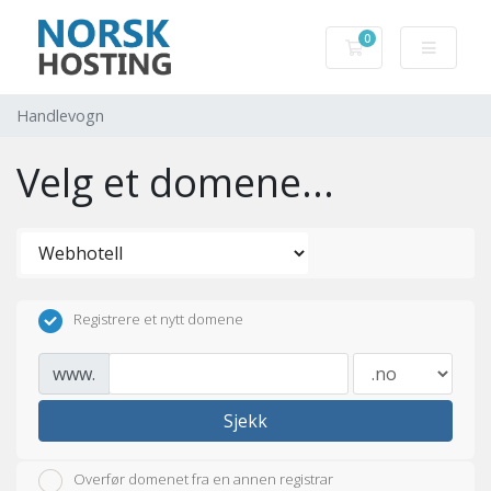
0
Handlevogn
Handlevogn
Velg et domene...
Registrere et nytt domene
www.
Sjekk
Overfør domenet fra en annen registrar