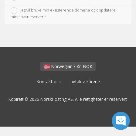
Jeg vil bruke min eksisterende domene og oppdatere
mine navneservere
Norwegian / Kr. NOK
Kontakt oss
avtalevilkårene
Kopirett © 2026 NorskHosting AS. Alle rettigheter er reservert.