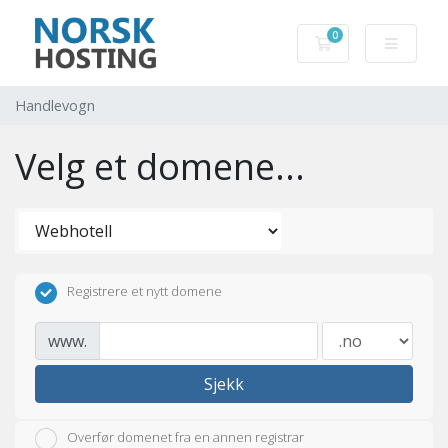
0
Handlevogn
Handlevogn
Velg et domene...
Registrere et nytt domene
www.
Sjekk
Overfør domenet fra en annen registrar