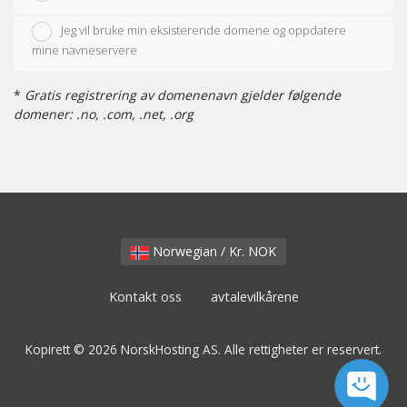
Jeg vil bruke min eksisterende domene og oppdatere
mine navneservere
*
Gratis registrering av domenenavn gjelder følgende
domener: .no, .com, .net, .org
Norwegian / Kr. NOK
Kontakt oss
avtalevilkårene
Kopirett © 2026 NorskHosting AS. Alle rettigheter er reservert.